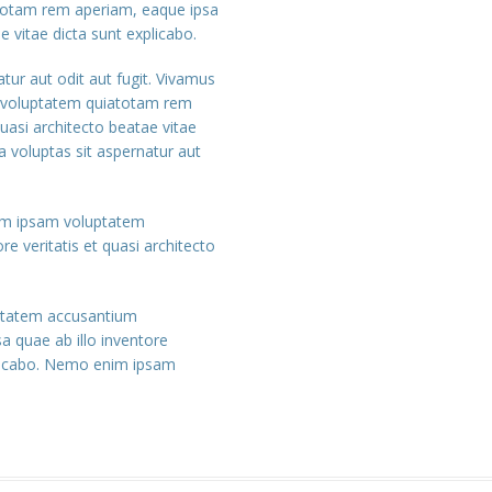
totam rem aperiam, eaque ipsa
e vitae dicta sunt explicabo.
ur aut odit aut fugit. Vivamus
m voluptatem quiatotam rem
quasi architecto beatae vitae
 voluptas sit aspernatur aut
nim ipsam voluptatem
e veritatis et quasi architecto
luptatem accusantium
 quae ab illo inventore
xplicabo. Nemo enim ipsam