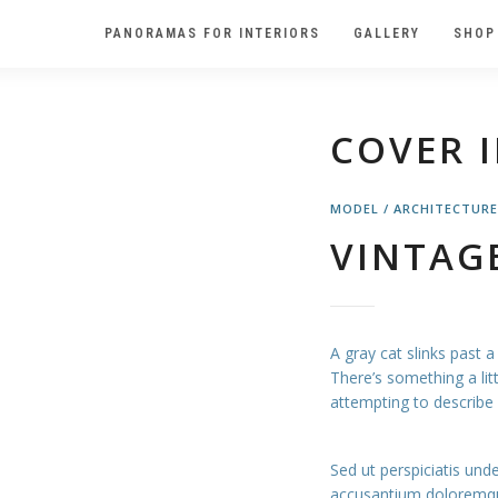
PANORAMAS FOR INTERIORS
GALLERY
SHOP
COVER 
MODEL / ARCHITECTUR
VINTAG
A gray cat slinks past
There’s something a litt
attempting to describe
Sed ut perspiciatis und
accusantium doloremqu