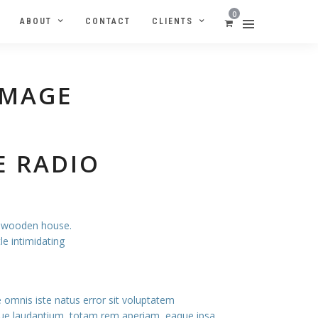
0
ABOUT
CONTACT
CLIENTS
IMAGE
E
E RADIO
 a wooden house.
le intimidating
e omnis iste natus error sit voluptatem
e laudantium, totam rem aperiam, eaque ipsa