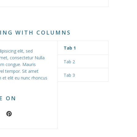
SING WITH COLUMNS
Tab 1
isicing elit, sed
met, consectetur Nulla
Tab 2
ssim congue. Mauris
l tempor. Sit amet
Tab 3
m et elit eu nunc rhoncus
E ON