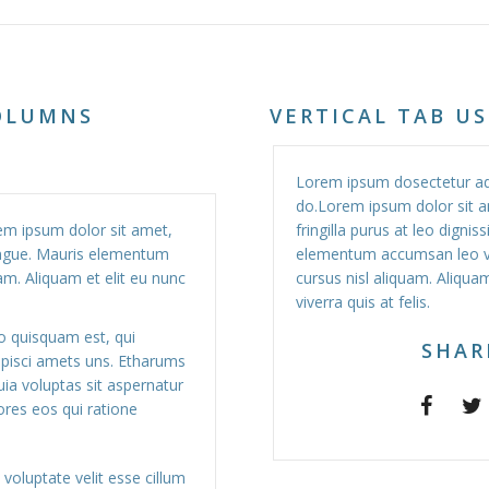
COLUMNS
VERTICAL TAB U
Lorem ipsum dosectetur adip
do.Lorem ipsum dolor sit a
rem ipsum dolor sit amet,
fringilla purus at leo digni
congue. Mauris elementum
elementum accumsan leo ve
am. Aliquam et elit eu nunc
cursus nisl aliquam. Aliqua
viverra quis at felis.
o quisquam est, qui
SHAR
ipisci amets uns. Etharums
a voluptas sit aspernatur
ores eos qui ratione
 voluptate velit esse cillum