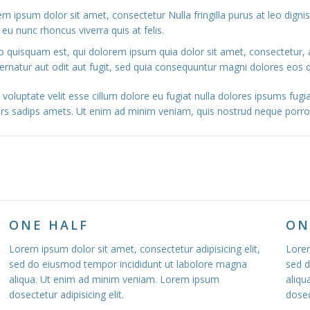
rem ipsum dolor sit amet, consectetur Nulla fringilla purus at leo di
 eu nunc rhoncus viverra quis at felis.
 quisquam est, qui dolorem ipsum quia dolor sit amet, consectetur, 
natur aut odit aut fugit, sed quia consequuntur magni dolores eos q
n voluptate velit esse cillum dolore eu fugiat nulla dolores ipsums fug
rs sadips amets. Ut enim ad minim veniam, quis nostrud neque porro
ONE HALF
ON
Lorem ipsum dolor sit amet, consectetur adipisicing elit,
Lorem
sed do eiusmod tempor incididunt ut labolore magna
sed d
aliqua. Ut enim ad minim veniam. Lorem ipsum
aliqu
dosectetur adipisicing elit.
dosec