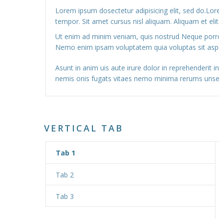
Lorem ipsum dosectetur adipisicing elit, sed do.Lo
tempor. Sit amet cursus nisl aliquam. Aliquam et elit
Ut enim ad minim veniam, quis nostrud Neque porro
Nemo enim ipsam voluptatem quia voluptas sit asper
Asunt in anim uis aute irure dolor in reprehenderit i
nemis onis fugats vitaes nemo minima rerums unse
VERTICAL TAB
Tab 1
Tab 2
Tab 3